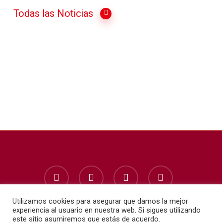
Todas las Noticias
facebook
instagram
whatsapp
phone
Utilizamos cookies para asegurar que damos la mejor
experiencia al usuario en nuestra web. Si sigues utilizando
este sitio asumiremos que estás de acuerdo.
© 2026 Escuela Infantil Kekos. | Diseñado por:
Estudio de