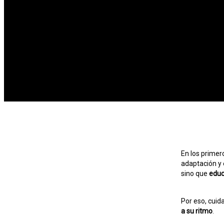
En los primer
adaptación y 
sino que
educ
Por eso, cuid
a su ritmo
.