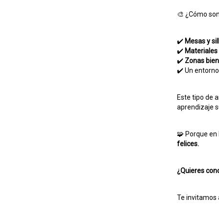
🎨 ¿Cómo son
✔️
Mesas y si
✔️
Materiales
✔️
Zonas bien
✔️ Un entorno
Este tipo de a
aprendizaje s
🧩 Porque en
felices.
¿Quieres con
Te invitamos 