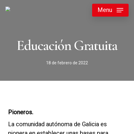
Skip
Menu
to
main
content
Educación Gratuita
18 de febrero de 2022
Pioneros.
La comunidad autónoma de Galicia es
pionera en establecer unas bases para