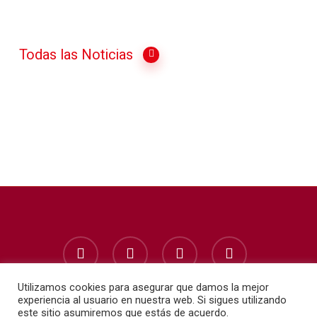
Todas las Noticias
facebook
instagram
whatsapp
phone
Utilizamos cookies para asegurar que damos la mejor
experiencia al usuario en nuestra web. Si sigues utilizando
este sitio asumiremos que estás de acuerdo.
© 2026 Escuela Infantil Kekos. | Diseñado por:
Estudio de