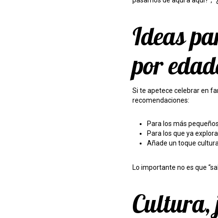
pasamos de aquí a aquí?”, “
Ideas pa
por edad
Si te apetece celebrar en f
recomendaciones:
Para los más pequeños,
Para los que ya explora
Añade un toque cultural
Lo importante no es que “sal
Cultura,