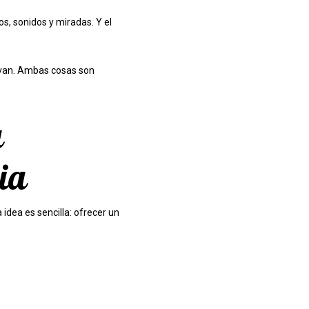
s, sonidos y miradas. Y el
rvan. Ambas cosas son
a
ia
a idea es sencilla: ofrecer un