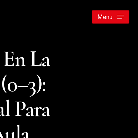
Menu
 En La
(0–3):
l Para
Aula