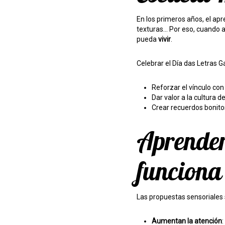
En los primeros años, el apr
texturas… Por eso, cuando 
pueda
vivir
.
Celebrar el Día das Letras 
Reforzar el vínculo con l
Dar valor a la cultura de
Crear recuerdos bonitos
Aprender 
funciona
Las propuestas sensoriales
Aumentan la atención