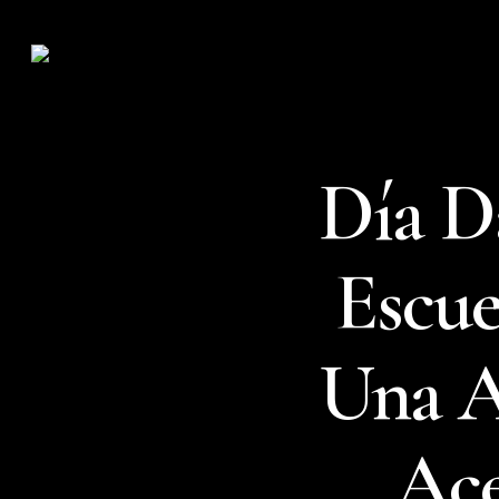
Skip
to
main
content
Día D
Escue
Una A
Ace