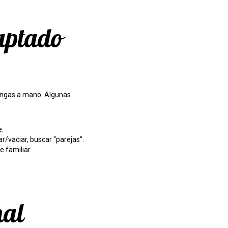
aptado
tengas a mano. Algunas
e.
r/vaciar, buscar “parejas”.
e familiar.
nal