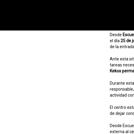
Desde
Escuel
el día
25 de j
de la entrad
Ante esta sit
tareas neces
Kekos perma
Durante esta
responsable,
actividad co
El centro es
de dejar con
Desde Escuel
externa al c