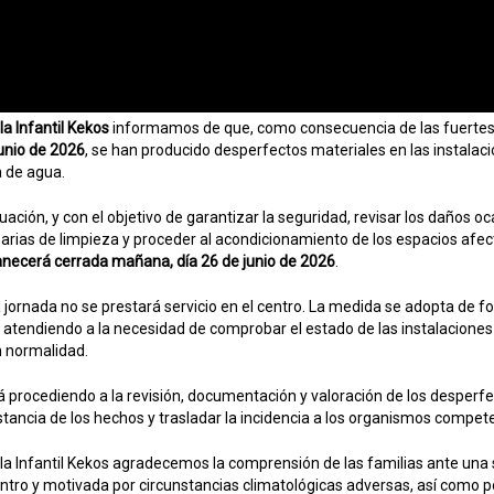
a Infantil Kekos
informamos de que, como consecuencia de las fuertes l
unio de 2026
, se han producido desperfectos materiales en las instalac
a de agua.
uación, y con el objetivo de garantizar la seguridad, revisar los daños oc
arias de limpieza y proceder al acondicionamiento de los espacios afe
necerá cerrada mañana, día 26 de junio de 2026
.
 jornada no se prestará servicio en el centro. La medida se adopta de f
 atendiendo a la necesidad de comprobar el estado de las instalaciones
n normalidad.
tá procediendo a la revisión, documentación y valoración de los desperfe
stancia de los hechos y trasladar la incidencia a los organismos compet
a Infantil Kekos agradecemos la comprensión de las familias ante una 
entro y motivada por circunstancias climatológicas adversas, así como p