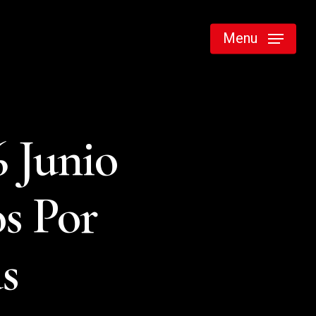
Menu
 Junio
s Por
s