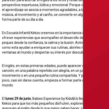
para eso: para acercar el inglés a los niños y niñas desde una
perspectiva respetuosa, lúdica y emocional. Porque cuando
el aprendizaje se asocia a momentos agradables, a la
música, al movimiento y al cariño, se convierte en algo que
forma parte de su día a día.
En Escuela Infantil Kekos creemos en la importancia de
ofrecer experiencias que acompañen el desarrollo de los
peques desde la confianza, la calma y la ilusión. Actividades
como esta ayudan a enriquecer sus rutinas, abrirles nuevas
ventanas al mundo y despertar su interés por descubrir.
El inglés, en estas primeras edades, puede aparecer en una
canción, en una palabra repetida con alegría, en un juego de
movimiento o en una pequeña rutina compartida. Y poco a
poco, casi sin darse cuenta, empieza a formar parte de su
mundo.
El
lunes 29 de junio
, Babies Experience by Kids&Us llega a
Kekos para que los más pequeños disfruten, exploren y se
acerquen al inglés desde lo que mejor saben hacer: jugar,